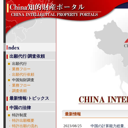
出願代行/調査依頼
出願代行
業務フロー
出願代行依頼
中国知財調査
業務フロー
調査依頼
最新情報/トピックス
中国の法律
特許制度
特許出願概要
特許出願の流れ