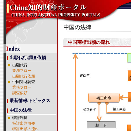
中国の法律
中国商標出願の流れ
出願代行/調査依頼
出願代行
業務フロー
出願代行依頼
中国知財調査
業務フロー
調査依頼
最新情報/トピックス
中国の法律
特許制度
特許出願概要
特許出願の流れ