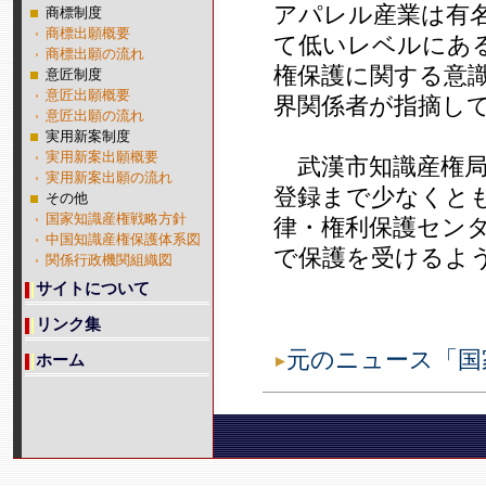
アパレル産業は有
商標制度
商標出願概要
て低いレベルにあ
商標出願の流れ
権保護に関する意
意匠制度
意匠出願概要
界関係者が指摘し
意匠出願の流れ
実用新案制度
実用新案出願概要
武漢市知識産権局
実用新案出願の流れ
登録まで少なくと
その他
国家知識産権戦略方針
律・権利保護セン
中国知識産権保護体系図
で保護を受けるよ
関係行政機関組織図
サイトについて
リンク集
元のニュース「国
ホーム