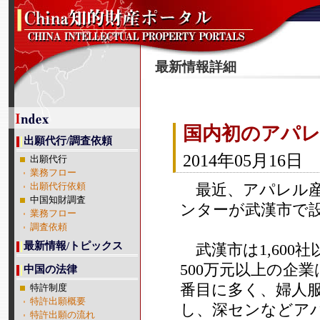
最新情報詳細
国内初のアパレ
出願代行/調査依頼
2014年05月16日
出願代行
業務フロー
最近、アパレル産
出願代行依頼
中国知財調査
ンターが武漢市で
業務フロー
調査依頼
最新情報/トピックス
武漢市は1,600
500万元以上の企
中国の法律
番目に多く、婦人
特許制度
特許出願概要
し、深センなどア
特許出願の流れ