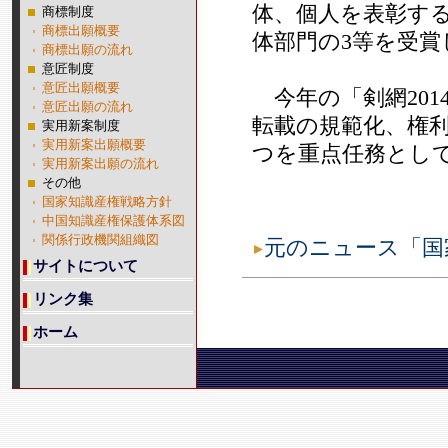
体、個人を表彰す
商標制度
商標出願概要
体部門の3等を受賞
商標出願の流れ
意匠制度
意匠出願概要
今年の「剣網201
意匠出願の流れ
転載の規範化、権
実用新案制度
実用新案出願概要
つを重点任務とし
実用新案出願の流れ
その他
国家知識産権戦略方針
中国知識産権保護体系図
関係行政機関組織図
元のニュース「国
サイトについて
リンク集
ホーム