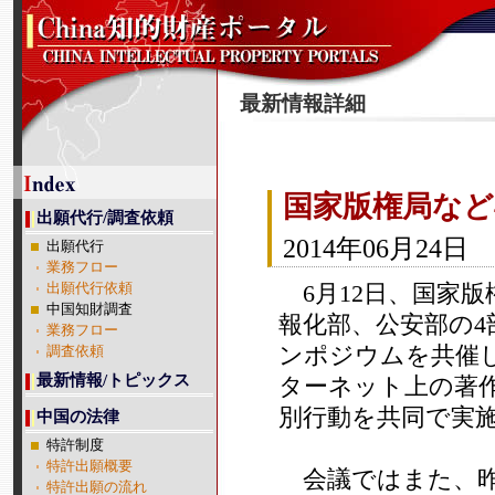
最新情報詳細
国家版権局など
出願代行/調査依頼
2014年06月24日
出願代行
業務フロー
6月12日、国家
出願代行依頼
中国知財調査
報化部、公安部の4
業務フロー
ンポジウムを共催し
調査依頼
最新情報/トピックス
ターネット上の著作
別行動を共同で実
中国の法律
特許制度
特許出願概要
会議ではまた、昨
特許出願の流れ