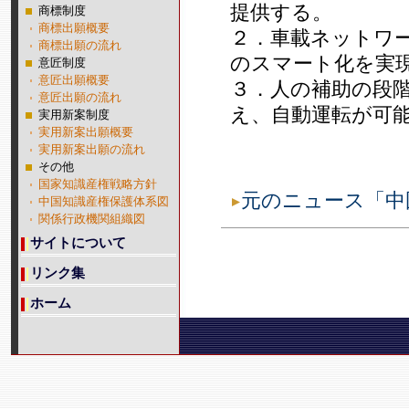
提供する。
商標制度
商標出願概要
２．車載ネットワ
商標出願の流れ
のスマート化を実
意匠制度
意匠出願概要
３．人の補助の段
意匠出願の流れ
え、自動運転が可
実用新案制度
実用新案出願概要
実用新案出願の流れ
その他
国家知識産権戦略方針
元のニュース「中
中国知識産権保護体系図
関係行政機関組織図
サイトについて
リンク集
ホーム