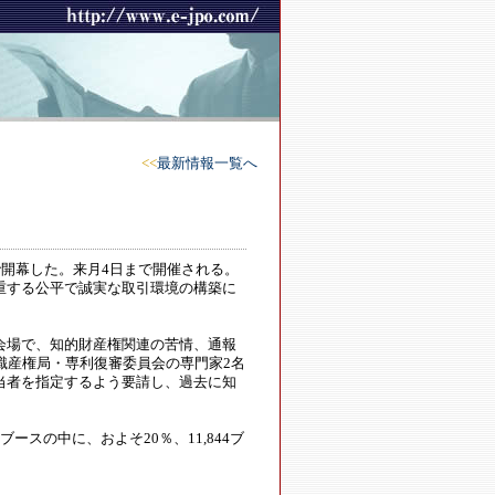
<<
最新情報一覧へ
開幕した。来月4日まで開催される。
重する公平で誠実な取引環境の構築に
会場で、知的財産権関連の苦情、通報
識産権局・専利復審委員会の専門家2名
当者を指定するよう要請し、過去に知
ースの中に、およそ20％、11,844ブ