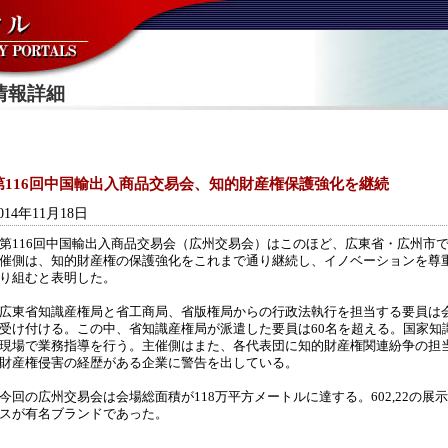
情報詳細
第116回中国輸出入商品交易会、知的財産権保護強化を継続
014年11月18日
116回中国輸出入商品交易会（広州交易会）はこのほど、広東省・広州市で
催側は、知的財産権の保護強化をこれまで通り継続し、イノベーションを尊
り組むと表明した。
東省知識産権局と省工商局、省版権局からの行政法執行を担当する要員は
受け付ける。この中、省知識産権局が派遣した要員は60名を超える。国家知
現場で業務指導を行う。主催側はまた、各代表団に知的財産権関連紛争の担
財産権侵害の経歴がある企業に警告を出している。
回の広州交易会は会場総面積が118万平方メートルに達する。602,22の展示ブ
スが有名ブランドであった。