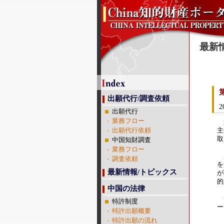
最新
出願代行/調査依頼
2
出願代行
業務フロー
第
出願代行依頼
主
取
中国知財調査
業務フロー
広
調査依頼
を
最新情報/トピックス
が
的
中国の法律
今
特許制度
ー
特許出願概要
特許出願の流れ