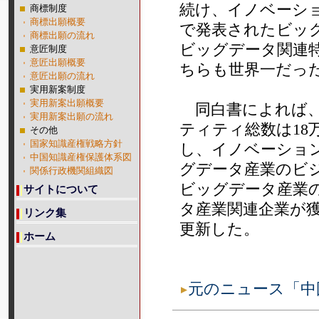
続け、イノベーショ
商標制度
商標出願概要
で発表されたビッグ
商標出願の流れ
ビッグデータ関連特
意匠制度
意匠出願概要
ちらも世界一だっ
意匠出願の流れ
実用新案制度
実用新案出願概要
同白書によれば、
実用新案出願の流れ
ティティ総数は18
その他
国家知識産権戦略方針
し、イノベーショ
中国知識産権保護体系図
グデータ産業のビ
関係行政機関組織図
ビッグデータ産業の
サイトについて
タ産業関連企業が獲
リンク集
更新した。
ホーム
元のニュース「中