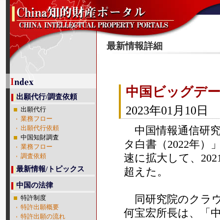
最新情報詳細
中国ビッグデー
出願代行/調査依頼
2023年01月10日
出願代行
業務フロー
中国情報通信研究院
出願代行依頼
中国知財調査
タ白書（2022年
業務フロー
速に拡大して、20
調査依頼
最新情報/トピックス
超えた。
中国の法律
同研究院のクラウ
特許制度
特許出願概要
何宝宏所長は、「
特許出願の流れ