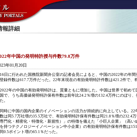
情報詳細
2022年中国の発明特許授与件数79.8万件
023年01月20日
6日に行われた国務院新聞弁公室の記者会見によると、中国の2022年の年間発
登録件数は617.7万件だった。22年末現在の有効発明特許件数は421.2件で、有
022年の中国の有効発明特許は、質量ともに増加した。中国は世界で初めて国
国で、うち高価値発明特許保有件数は前年比24.2％増の132.4万件にのぼり
た。
時に中国の国内企業のイノベーションの活力が持続的に向上している。22
数は同5.7万社増の35.5万社で、有効発明特許保有件数は同21.8％増の232
専門化・精密化・特徴化・新規性）」の特徴を備えた「小巨人企業」（高い
を持つテクノロジーイノベーション中小企業）の有効発明特許保有件数は151
同0.5ポイント増の65.1％だった。