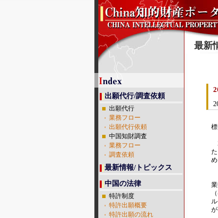
最新
出願代行/調査依頼
2
出願代行
業務フロー
1
出願代行依頼
標
中国知財調査
2
業務フロー
た
調査依頼
め
最新情報/トピックス
同
中国の法律
業
（
特許制度
ル
特許出願概要
が
特許出願の流れ