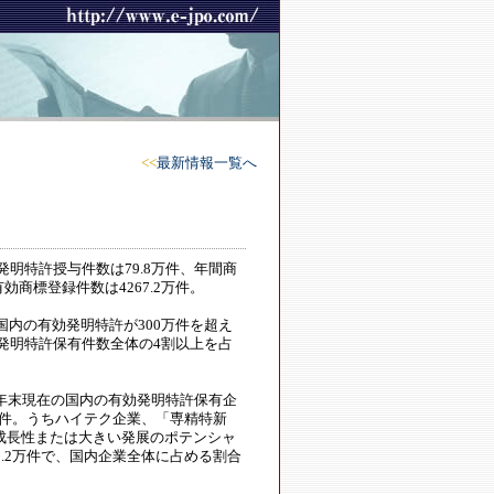
<<
最新情報一覧へ
明特許授与件数は79.8万件、年間商
効商標登録件数は4267.2万件。
内の有効発明特許が300万件を超え
、発明特許保有件数全体の4割以上を占
年末現在の国内の有効発明特許保有企
.4万件。うちハイテク企業、「専精特新
成長性または大きい発展のポテンシャ
.2万件で、国内企業全体に占める割合