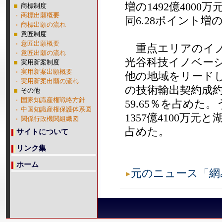
増の1492億40
商標制度
商標出願概要
同6.28ポイント増の4
商標出願の流れ
意匠制度
意匠出願概要
重点エリアのイノ
意匠出願の流れ
光谷科技イノベー
実用新案制度
実用新案出願概要
他の地域をリード
実用新案出願の流れ
の技術輸出契約成約額
その他
国家知識産権戦略方針
59.65％を占めた
中国知識産権保護体系図
1357億4100万
関係行政機関組織図
占めた。
サイトについて
リンク集
ホーム
元のニュース「網