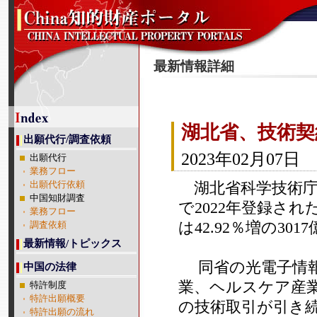
最新情報詳細
湖北省、技術契
出願代行/調査依頼
2023年02月07日
出願代行
業務フロー
湖北省科学技術庁
出願代行依頼
中国知財調査
で2022年登録され
業務フロー
は42.92％増の301
調査依頼
最新情報/トピックス
同省の光電子情報
中国の法律
業、ヘルスケア産
特許制度
特許出願概要
の技術取引が引き続
特許出願の流れ