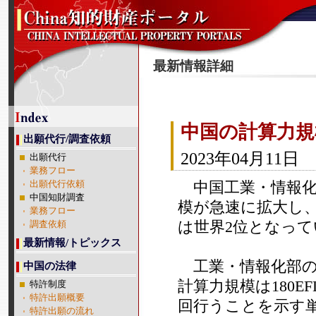
最新情報詳細
中国の計算力規
出願代行/調査依頼
2023年04月11日
出願代行
業務フロー
中国工業・情報化
出願代行依頼
中国知財調査
模が急速に拡大し、
業務フロー
は世界2位となって
調査依頼
最新情報/トピックス
工業・情報化部のデ
中国の法律
計算力規模は180EF
特許制度
特許出願概要
回行うことを示す単
特許出願の流れ