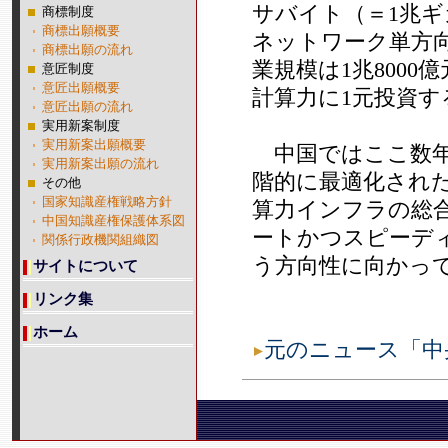
サバイト（＝1兆
商標制度
商標出願概要
ネットワーク単方向
商標出願の流れ
業規模は1兆800
意匠制度
意匠出願概要
計算力に1元投資す
意匠出願の流れ
実用新案制度
実用新案出願概要
中国ではここ数年
実用新案出願の流れ
階的に最適化され
その他
国家知識産権戦略方針
算力インフラの総
中国知識産権保護体系図
ートかつスピーデ
関係行政機関組織図
う方向性に向かっ
サイトについて
リンク集
ホーム
元のニュース「中