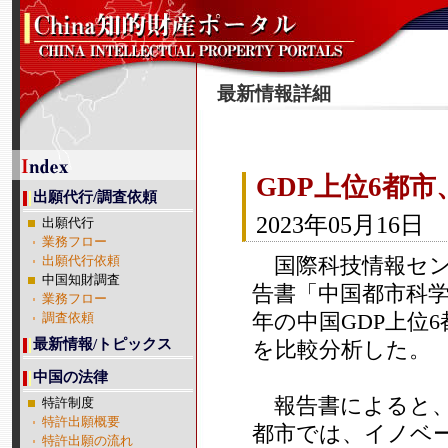
最新情報詳細
GDP上位6都
出願代行/調査依頼
2023年05月16日
出願代行
業務フロー
国際科技情報セン
出願代行依頼
中国知財調査
告書「中国都市科学
業務フロー
年の中国GDP上位
調査依頼
最新情報/トピックス
を比較分析した。
中国の法律
報告書によると、
特許制度
特許出願概要
都市では、イノベ
特許出願の流れ