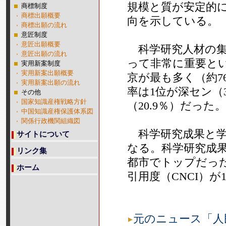
規模と質が安定的
商標制度
商標出願概要
向を示している。
商標出願の流れ
意匠制度
意匠出願概要
科学研究人材の集
意匠出願の流れ
って非常に重要と
実用新案制度
実用新案出願概要
京が最も多く（約7
実用新案出願の流れ
率は1位が深セン（3
その他
国家知識産権戦略方針
（20.9％）だった。
中国知識産権保護体系図
関係行政機関組織図
科学研究成果と学
サイトについて
なる。科学研究成果
リンク集
都市でトップだっ
ホーム
引用度（CNCI）が
元のニュース「人