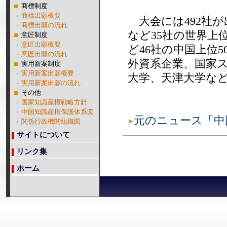
商標制度
商標出願概要
大会には492社
商標出願の流れ
など35社の世界上
意匠制度
意匠出願概要
ど46社の中国上位
意匠出願の流れ
外資系企業、国家
実用新案制度
実用新案出願概要
大学、天津大学など
実用新案出願の流れ
その他
国家知識産権戦略方針
中国知識産権保護体系図
元のニュース「中
関係行政機関組織図
サイトについて
リンク集
ホーム