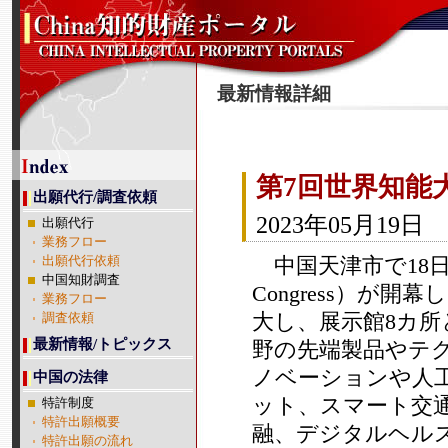
最新情報詳細
第7回世界知能
出願代行/調査依頼
2023年05月19日
出願代行
業務フロー
中国天津市で18日、第7
出願代行依頼
中国知財調査
Congress）が
業務フロー
大し、展示館8カ
調査依頼
最新情報/トピックス
野の先端製品やテ
ノベーションや人工
中国の法律
ット、スマート交
特許制度
特許出願概要
融、デジタルヘル
特許出願の流れ