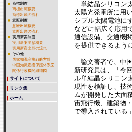
単結晶シリコン太
商標制度
商標出願概要
太陽光発電所に用
商標出願の流れ
シブル太陽電池に
意匠制度
意匠出願概要
などに幅広く応用
意匠出願の流れ
通信設備、交通機
実用新案制度
実用新案出願概要
を提供できるよう
実用新案出願の流れ
その他
国家知識産権戦略方針
論文著者で、中国
中国知識産権保護体系図
新研究員は、「今
関係行政機関組織図
ル単結晶シリコン
サイトについて
現性を検証し、技
リンク集
ムが開発した大面
ホーム
宙飛行機、建築物
で導入されている