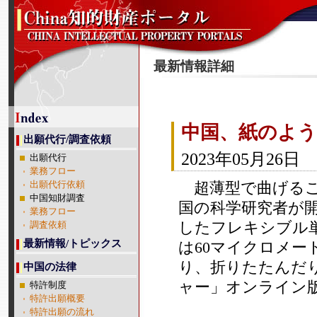
最新情報詳細
中国、紙のよ
出願代行/調査依頼
2023年05月26日
出願代行
業務フロー
超薄型で曲げるこ
出願代行依頼
中国知財調査
国の科学研究者が
業務フロー
したフレキシブル
調査依頼
最新情報/トピックス
は60マイクロメ
り、折りたたんだ
中国の法律
ャー」オンライン
特許制度
特許出願概要
特許出願の流れ