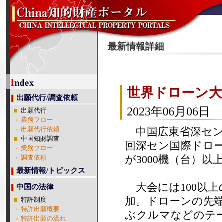
最新情報詳細
世界ドローン大
出願代行/調査依頼
2023年06月06日
出願代行
業務フロー
中国広東省深セン市
出願代行依頼
中国知財調査
回深セン国際ドロー
業務フロー
が3000機（台）
調査依頼
最新情報/トピックス
大会には100以
中国の法律
加。ドローンの先
特許制度
特許出願概要
ぶクルマなどのテ
特許出願の流れ