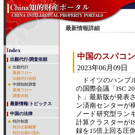
最新情報詳細
中国のスパコン
出願代行/調査依頼
2023年06月09日
出願代行
業務フロー
ドイツのハンブル
出願代行依頼
中国知財調査
の国際会議「ISC 
業務フロー
ト」最新版が発表
調査依頼
最新情報/トピックス
ン済南センターが構築
ノード研究型ラン
中国の法律
計算クラスターがI
特許制度
特許出願概要
録を15倍上回る圧
特許出願の流れ