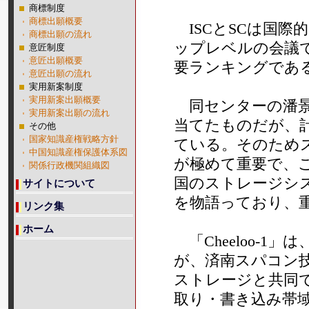
商標制度
商標出願概要
ISCとSCは国際
商標出願の流れ
ップレベルの会議
意匠制度
意匠出願概要
要ランキングであるTO
意匠出願の流れ
実用新案制度
実用新案出願概要
同センターの潘景山
実用新案出願の流れ
当てたものだが、
その他
国家知識産権戦略方針
ている。そのため
中国知識産権保護体系図
が極めて重要で、こ
関係行政機関組織図
国のストレージシ
サイトについて
を物語っており、
リンク集
ホーム
「Cheeloo-
が、済南スパコン
ストレージと共同
取り・書き込み帯