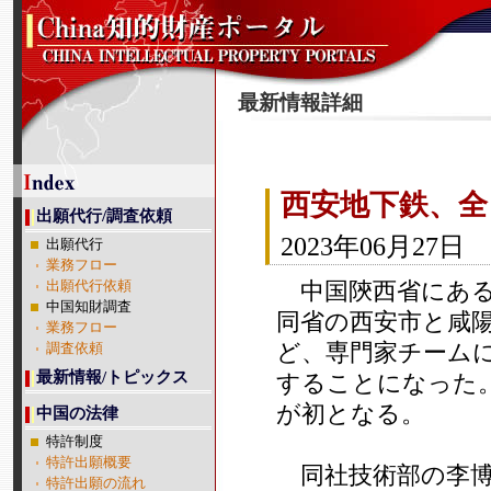
最新情報詳細
西安地下鉄、全
出願代行/調査依頼
2023年06月27日
出願代行
業務フロー
中国陝西省にある
出願代行依頼
中国知財調査
同省の西安市と咸陽
業務フロー
ど、専門家チーム
調査依頼
最新情報/トピックス
することになった
が初となる。
中国の法律
特許制度
特許出願概要
同社技術部の李博部
特許出願の流れ