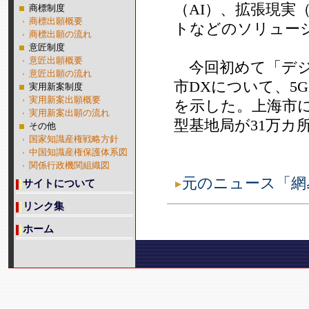
（AI）、拡張現実
商標制度
商標出願概要
トなどのソリュー
商標出願の流れ
意匠制度
意匠出願概要
今回初めて「デジ
意匠出願の流れ
市DXについて、5
実用新案制度
実用新案出願概要
を示した。上海市には
実用新案出願の流れ
型基地局が31万カ
その他
国家知識産権戦略方針
中国知識産権保護体系図
関係行政機関組織図
元のニュース「網
サイトについて
リンク集
ホーム