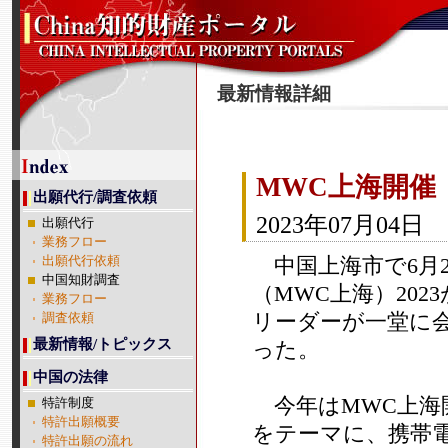
最新情報詳細
MWC上海開催
出願代行/調査依頼
2023年07月04日
出願代行
業務フロー
中国上海市で6月2
出願代行依頼
中国知財調査
（MWC上海）20
業務フロー
リーダーが一堂に
調査依頼
最新情報/トピックス
った。
中国の法律
今年はMWC上海
特許制度
特許出願概要
をテーマに、携帯電
特許出願の流れ