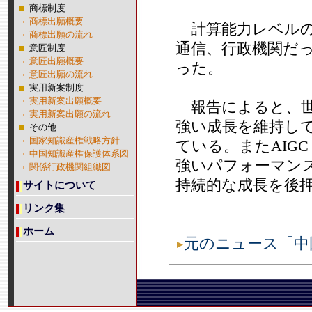
商標制度
商標出願概要
計算能力レベルの
商標出願の流れ
通信、行政機関だ
意匠制度
意匠出願概要
った。
意匠出願の流れ
実用新案制度
実用新案出願概要
報告によると、世
実用新案出願の流れ
強い成長を維持し
その他
国家知識産権戦略方針
ている。またAIG
中国知識産権保護体系図
強いパフォーマン
関係行政機関組織図
持続的な成長を後
サイトについて
リンク集
ホーム
元のニュース「中