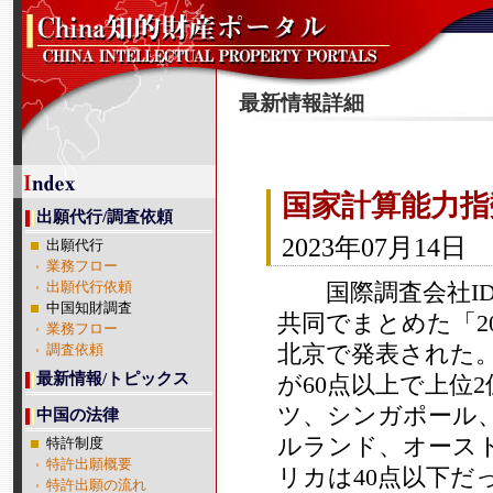
最新情報詳細
国家計算能力指
出願代行/調査依頼
2023年07月14日
出願代行
業務フロー
国際調査会社ID
出願代行依頼
中国知財調査
共同でまとめた「20
業務フロー
北京で発表された
調査依頼
最新情報/トピックス
が60点以上で上位
ツ、シンガポール
中国の法律
ルランド、オース
特許制度
特許出願概要
リカは40点以下だ
特許出願の流れ