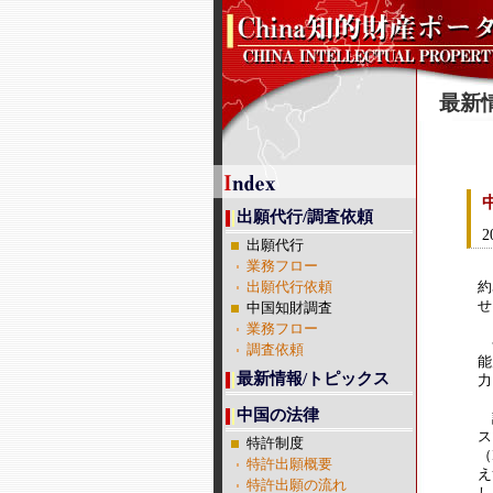
最新
出願代行/調査依頼
2
出願代行
業務フロー
中
出願代行依頼
約
せ
中国知財調査
業務フロー
今
調査依頼
能
最新情報/トピックス
力
中国の法律
計
ス
特許制度
（
特許出願概要
え
特許出願の流れ