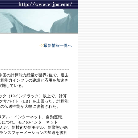
<<
最新情報一覧へ
中国の計算能力総量が世界2位で、過去
計算能力インフラの建設と応用を加速さ
実施している。
ック（19インチラック）以上で、計算
0エクサバイト（EB）を上回った。計算能
タの伝送性能が大幅に改善された。
リアル・インターネット、自動運転、
るにつれ、モノのインターネット
進んだ。新技術や新モデル、新業態が絶
トランスフォーメーションの加速を後押