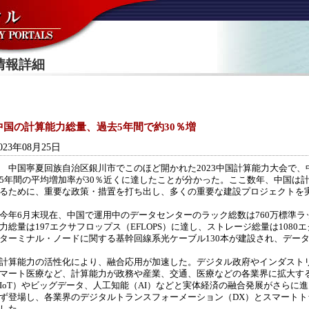
情報詳細
中国の計算能力総量、過去5年間で約30％増
023年08月25日
国寧夏回族自治区銀川市でこのほど開かれた2023中国計算能力大会で、
5年間の平均増加率が30％近くに達したことが分かった。ここ数年、中国は
るために、重要な政策・措置を打ち出し、多くの重要な建設プロジェクトを
年6月末現在、中国で運用中のデータセンターのラック総数は760万標準ラ
力総量は197エクサフロップス（EFLOPS）に達し、ストレージ総量は108
ターミナル・ノードに関する基幹回線系光ケーブル130本が建設され、デー
算能力の活性化により、融合応用が加速した。デジタル政府やインダスト
マート医療など、計算能力が政務や産業、交通、医療などの各業界に拡大す
IoT）やビッグデータ、人工知能（AI）などと実体経済の融合発展がさらに
ず登場し、各業界のデジタルトランスフォーメーション（DX）とスマート