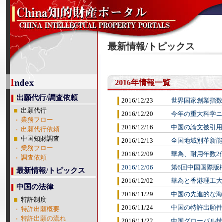
最新情報/トピックス
2016年情報一覧
出願代行/調査依頼
2016/12/23
世界国家創業指数
出願代行
2016/12/20
今年の重大科学
業務フロー
2016/12/16
中国の論文被引用
出願代行依頼
中国知財調査
2016/12/13
全国地域別革新
業務フロー
2016/12/09
華為、耐用年数2
調査依頼
2016/12/06
第6回中国国際版
最新情報/トピックス
2016/12/02
華為と香港理工
中国の法律
2016/11/29
中国の先進的な
特許制度
2016/11/24
中国の特許出願件数
特許出願概要
特許出願の流れ
2016/11/22
中国グローバル