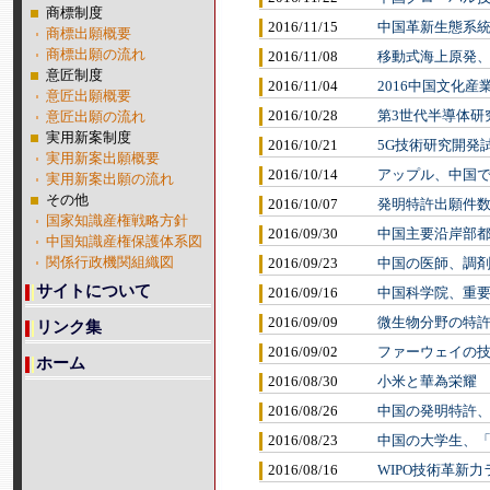
商標制度
2016/11/15
中国革新生態系統
商標出願概要
商標出願の流れ
2016/11/08
移動式海上原発
意匠制度
2016/11/04
2016中国文化産
意匠出願概要
2016/10/28
第3世代半導体研
意匠出願の流れ
実用新案制度
2016/10/21
5G技術研究開発
実用新案出願概要
2016/10/14
アップル、中国で
実用新案出願の流れ
その他
2016/10/07
発明特許出願件数
国家知識産権戦略方針
2016/09/30
中国主要沿岸部
中国知識産権保護体系図
関係行政機関組織図
2016/09/23
中国の医師、調
サイトについて
2016/09/16
中国科学院、重
2016/09/09
微生物分野の特
リンク集
2016/09/02
ファーウェイの技
ホーム
2016/08/30
小米と華為栄耀
2016/08/26
中国の発明特許、
2016/08/23
中国の大学生、「
2016/08/16
WIPO技術革新